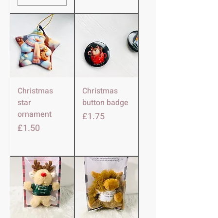
Christmas
Christmas
star
button badge
ornament
価格
£1.75
価格
£1.50