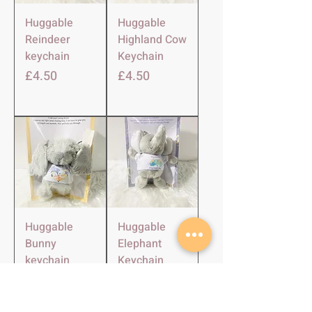
Huggable
Huggable
Reindeer
Highland Cow
keychain
Keychain
価格
価格
£4.50
£4.50
Huggable
Huggable
Bunny
Elephant
keychain
Keychain
価格
価格
£4.50
£4.50