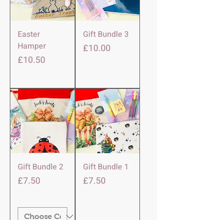
Easter
Gift Bundle 3
Hamper
価格
£10.00
価格
£10.50
Gift Bundle 2
Gift Bundle 1
価格
価格
£7.50
£7.50