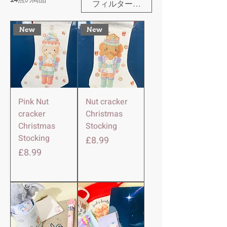
フィルター・並び替え
New
New
Pink Nut
Nut cracker
cracker
Christmas
Christmas
Stocking
Stocking
価格
£8.99
価格
£8.99