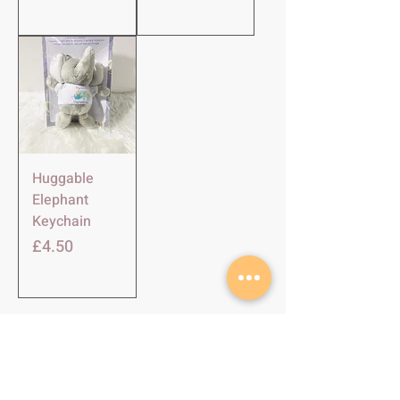
Huggable
Elephant
Keychain
Price
£4.50
SHOP
About Us