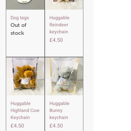
Dog tags
Huggable
Reindeer
Out of
keychain
stock
Price
£4.50
Huggable
Huggable
Highland Cow
Bunny
Keychain
keychain
Price
Price
£4.50
£4.50