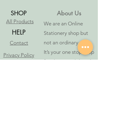
SHOP
About Us
All Products
We are an Online
HELP
Stationery shop but
not an ordinary one!
Contact
It’s your one stop shop
Privacy Policy
for classic and digital
arthousestatio
stationeries.
nery@outlook
.com
Follow Us
© 2023 بواسطة Art House Stationery