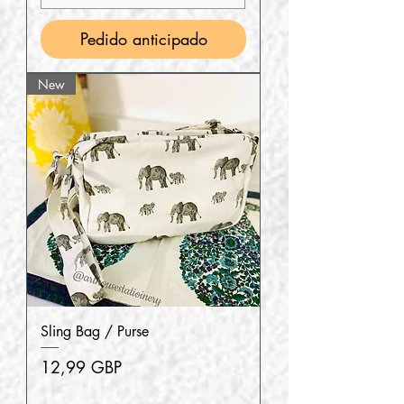
Pedido anticipado
New
Sling Bag / Purse
Precio
12,99 GBP