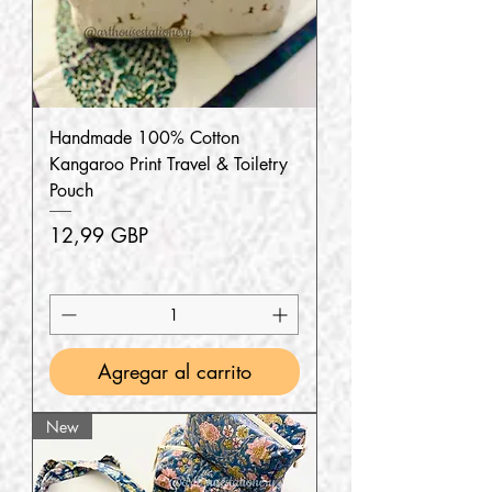
Handmade 100% Cotton
Kangaroo Print Travel & Toiletry
Pouch
Precio
12,99 GBP
Agregar al carrito
New