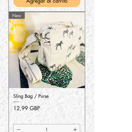
Agregar al carrito
New
Sling Bag / Purse
Precio
12,99 GBP