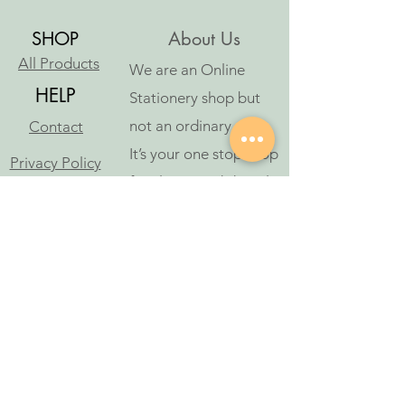
SHOP
About Us
All Products
We are an Online
HELP
Stationery shop but
not an ordinary one!
Contact
It’s your one stop shop
Privacy Policy
for classic and digital
arthousestatio
stationeries.
nery@outlook
.com
Follow Us
©2023 ആർട്ട് ഹൗസ് സ്റ്റേഷനറി