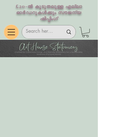
£20-ൽ കൂടുതലുള്ള എല്ലാ
ഓർഡറുകൾക്കും സൗജന്യ
ഷിപ്പിംഗ്