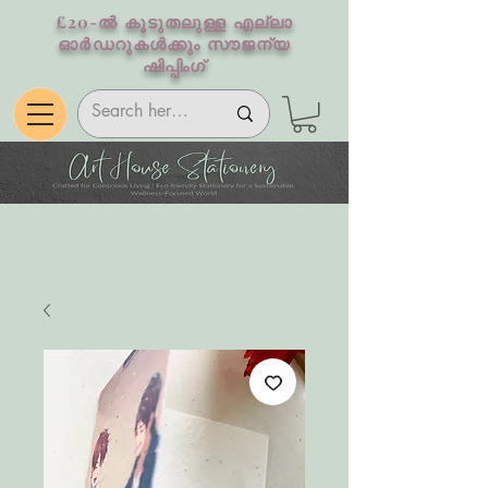
£20-ൽ കൂടുതലുള്ള എല്ലാ
ഓർഡറുകൾക്കും സൗജന്യ
ഷിപ്പിംഗ്