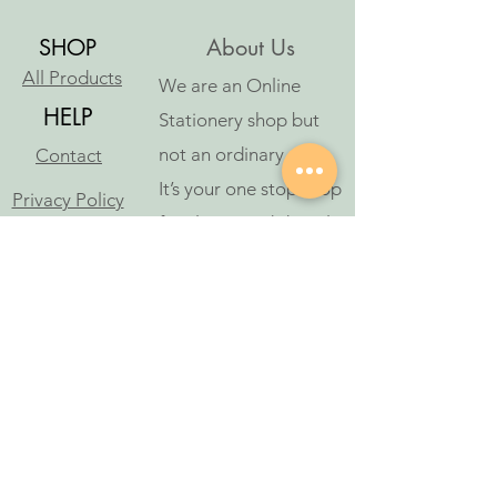
SHOP
About Us
All Products
We are an Online
HELP
Stationery shop but
not an ordinary one!
Contact
It’s your one stop shop
Privacy Policy
for classic and digital
arthousestatio
stationeries.
nery@outlook
.com
Follow Us
©2023 আর্ট হাউস স্টেশনারী দ্বারা