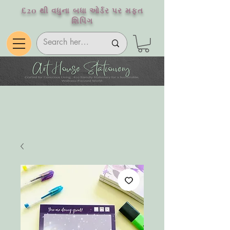
£20 થી વધુના બધા ઓર્ડર પર મફત
શિપિંગ