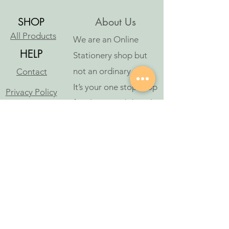
SHOP
About Us
All Products
We are an Online
HELP
Stationery shop but
not an ordinary one!
Contact
It’s your one stop shop
Privacy Policy
for classic and digital
arthousestatio
stationeries.
nery@outlook
.com
Follow Us
©2023 આર્ટ હાઉસ સ્ટેશનરી દ્વારા