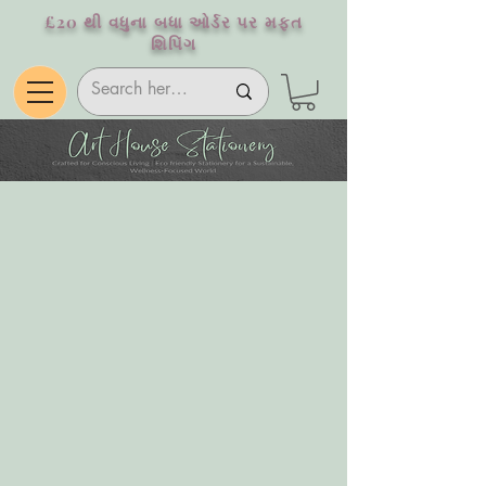
£20 થી વધુના બધા ઓર્ડર પર મફત
શિપિંગ