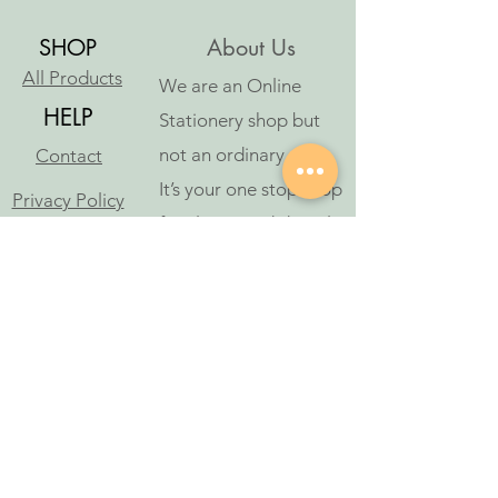
SHOP
About Us
All Products
We are an Online
HELP
Stationery shop but
not an ordinary one!
Contact
It’s your one stop shop
Privacy Policy
for classic and digital
arthousestatio
stationeries.
nery@outlook
.com
Follow Us
©2023 આર્ટ હાઉસ સ્ટેશનરી દ્વારા