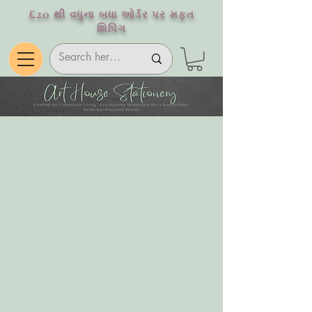
£20 થી વધુના બધા ઓર્ડર પર મફત
શિપિંગ