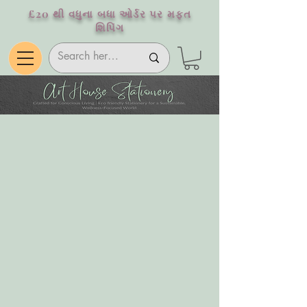
£20 થી વધુના બધા ઓર્ડર પર મફત
શિપિંગ