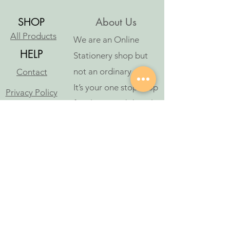
SHOP
About Us
All Products
We are an Online
HELP
Stationery shop but
not an ordinary one!
Contact
It’s your one stop shop
Privacy Policy
for classic and digital
arthousestatio
stationeries.
nery@outlook
.com
Follow Us
©2023 આર્ટ હાઉસ સ્ટેશનરી દ્વારા