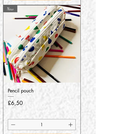
New
Pencil pouch
Harga
£6,50