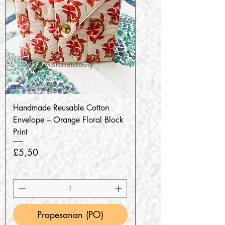
Handmade Reusable Cotton
Envelope – Orange Floral Block
Print
Harga
£5,50
Prapesanan (PO)