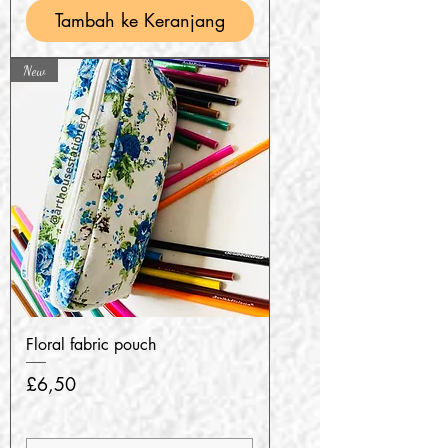
Tambah ke Keranjang
New
Floral fabric pouch
Harga
£6,50