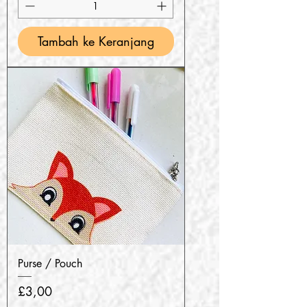
Tambah ke Keranjang
Purse / Pouch
Harga
£3,00