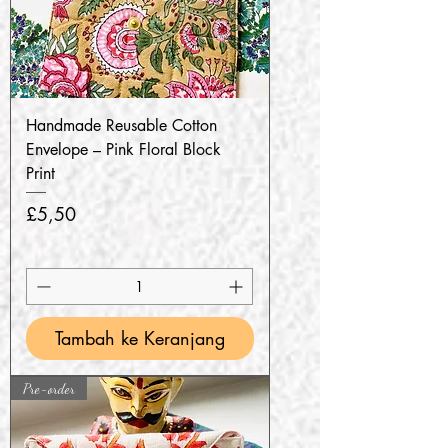
Handmade Reusable Cotton
Envelope – Pink Floral Block
Print
Harga
£5,50
Tambah ke Keranjang
Pre-order